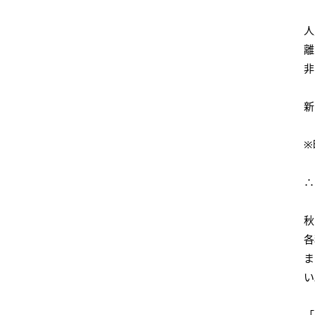
人
離
非
新
※
∴
秋
各
ま
い