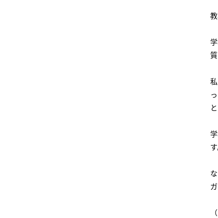
教
学
質
私
っ
と
学
す
な
ガ
（