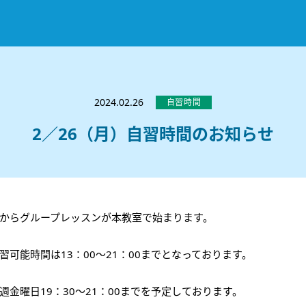
お知らせ
選ばれる理由
2024.02.26
自習時間
教室紹介
2／26（月）自習時間のお知らせ
コースのご案内
秋田駅前校
／
秋田土崎校
／
横手駅前校
大館校
／
能代校
／
大曲駅前校
／
本荘校
／
湯沢
模試のご案内
高校生
／
中学生
／
小学生
／
予備校生
不登校生
／
GL
／
その他
合格実績・合格体験談
からグループレッスンが本教室で始まります。
入試情報
習可能時間は13：00～21：00までとなっております。
よくあるご質問
高校入試
／
大学入試［ 推薦入試 ］
／
大学入試［ 共通テ
採用情報
週金曜日19：30～21：00までを予定しております。