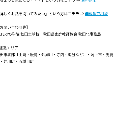
ちょっと気になる・・・」という方はコチラ ⇒
資料請求
詳しくお話を聞いてみたい」という方はコチラ ⇒
無料教育相談
お問い合わせ先】
ATEKYO学院 秋田土崎校 秋田県家庭教師協会 秋田北事務局
派遣エリア
田市北部【土崎・飯島・外旭川・寺内・追分など】・潟上市・男
・井川町・五城目町