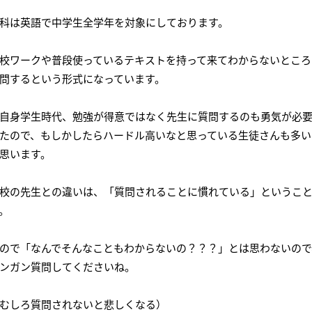
会社概要
講師募集
／
営業員・事務員募集
科は英語で中学生全学年を対象にしております。
プライバシーポリシー
校ワークや普段使っているテキストを持って来てわからないところ
問するという形式になっています。
自身学生時代、勉強が得意ではなく先生に質問するのも勇気が必
たので、もしかしたらハードル高いなと思っている生徒さんも多い
思います。
校の先生との違いは、「質問されることに慣れている」というこ
。
ので「なんでそんなこともわからないの？？？」とは思わないので
ンガン質問してくださいね。
むしろ質問されないと悲しくなる）