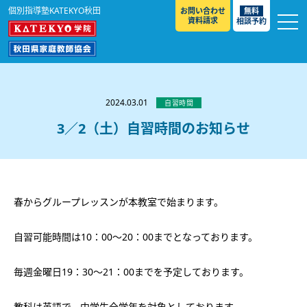
個別指導塾KATEKYO秋田
お問い合わせ
無料
資料請求
相談予約
お知らせ
選ばれる理由
2024.03.01
自習時間
教室紹介
3／2（土）自習時間のお知らせ
コースのご案内
秋田駅前校
／
秋田土崎校
／
横手駅前校
大館校
／
能代校
／
大曲駅前校
／
本荘校
／
湯沢
模試のご案内
高校生
／
中学生
／
小学生
／
予備校生
校
春からグループレッスンが本教室で始まります。
不登校生
／
GL
／
その他
合格実績・合格体験談
入試情報
自習可能時間は10：00～20：00までとなっております。
よくあるご質問
高校入試
／
大学入試［ 推薦入試 ］
／
大学入試［ 共通テ
毎週金曜日19：30～21：00までを予定しております。
スト ］
採用情報
教科は英語で、中学生全学年を対象としております。