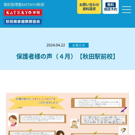
個別指導塾KATEKYO秋田
お問い合わせ
無料
資料請求
相談予約
お知らせ
選ばれる理由
2024.04.22
お知らせ
教室紹介
保護者様の声（４月）【秋田駅前校】
コースのご案内
秋田駅前校
／
秋田土崎校
／
横手駅前校
大館校
／
能代校
／
大曲駅前校
／
本荘校
／
湯沢
模試のご案内
高校生
／
中学生
／
小学生
／
予備校生
校
不登校生
／
GL
／
その他
合格実績・合格体験談
入試情報
よくあるご質問
高校入試
／
大学入試［ 推薦入試 ］
／
大学入試［ 共通テ
スト ］
採用情報