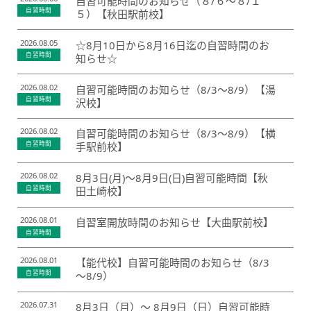
自習可能時間のお知らせ（８/６～８/１
会社概要
自習時間
５）【秋田駅前校】
講師募集
／
営業員・事務員募集
プライバシーポリシー
2026.08.05
☆8月10日から8月16日迄の自習時間のお
自習時間
知らせ☆
2026.08.02
自習可能時間のお知らせ（8/3～8/9）【湯
自習時間
沢校】
2026.08.02
自習可能時間のお知らせ（8/3～8/9）【横
自習時間
手駅前校】
2026.08.02
8月3日(月)～8月9日(日)自習可能時間【秋
自習時間
田土崎校】
2026.08.01
自習室開放時間のお知らせ【大曲駅前校】
自習時間
2026.08.01
【能代校】自習可能時間のお知らせ（8/3
自習時間
～8/9）
2026.07.31
8月3日（月）～ 8月9日（日）自習可能時