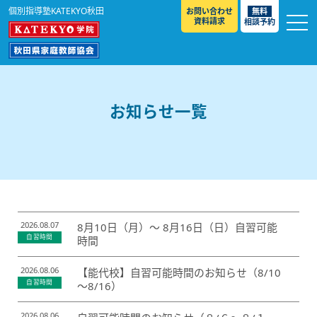
個別指導塾KATEKYO秋田
お問い合わせ
無料
資料請求
相談予約
お知らせ
選ばれる理由
お知らせ一覧
教室紹介
コースのご案内
秋田駅前校
／
秋田土崎校
／
横手駅前校
大館校
／
能代校
／
大曲駅前校
／
本荘校
／
湯沢
模試のご案内
高校生
／
中学生
／
小学生
／
予備校生
校
不登校生
／
GL
／
その他
合格実績・合格体験談
2026.08.07
8月10日（月）～ 8月16日（日）自習可能
自習時間
時間
入試情報
よくあるご質問
2026.08.06
【能代校】自習可能時間のお知らせ（8/10
高校入試
／
大学入試［ 推薦入試 ］
／
大学入試［ 共通テ
自習時間
～8/16）
スト ］
採用情報
2026.08.06