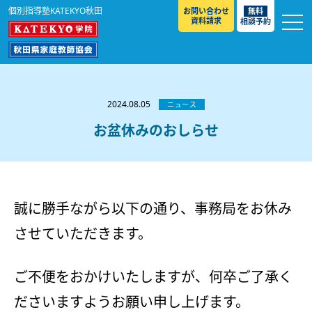
個別指導塾KATEKYO秋田
お問い合わせ
無料
資料請求
相談予約
お知らせ
選ばれる理由
2024.08.05
ニュース
教室紹介
お盆休みのおしらせ
コースのご案内
秋田駅前校
／
秋田土崎校
／
横手駅前校
大館校
／
能代校
／
大曲駅前校
／
本荘校
／
湯沢
模試のご案内
高校生
／
中学生
／
小学生
／
予備校生
校
誠に勝手ながら以下の通り、事務局をお休み
不登校生
／
GL
／
その他
合格実績・合格体験談
させていただきます。
入試情報
よくあるご質問
高校入試
／
大学入試［ 推薦入試 ］
／
大学入試［ 共通テ
ご不便をおかけいたしますが、何卒ご了承く
スト ］
採用情報
ださいますようお願い申し上げます。