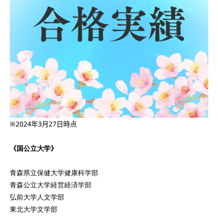
会社概要
講師募集
／
営業員・事務員募集
プライバシーポリシー
※2024年3月27日時点
《国公立大学》
青森県立保健大学健康科学部
青森公立大学経営経済学部
弘前大学人文学部
東北大学文学部