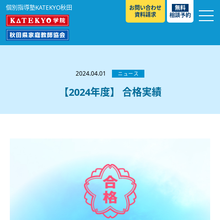
個別指導塾KATEKYO秋田
お問い合わせ
無料
資料請求
相談予約
お知らせ
選ばれる理由
2024.04.01
ニュース
教室紹介
【2024年度】 合格実績
コースのご案内
秋田駅前校
／
秋田土崎校
／
横手駅前校
大館校
／
能代校
／
大曲駅前校
／
本荘校
／
湯沢
模試のご案内
高校生
／
中学生
／
小学生
／
予備校生
校
不登校生
／
GL
／
その他
合格実績・合格体験談
入試情報
よくあるご質問
高校入試
／
大学入試［ 推薦入試 ］
／
大学入試［ 共通テ
スト ］
採用情報