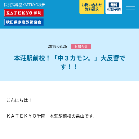
個別指導塾KATEKYO秋田
お問い合わせ
無料
資料請求
相談予約
お知らせ
選ばれる理由
2019.08.26
お知らせ
教室紹介
本荘駅前校！「中３カモン。」大反響で
す！！
コースのご案内
秋田駅前校
／
秋田土崎校
／
横手駅前校
大館校
／
能代校
／
大曲駅前校
／
本荘校
／
湯沢
模試のご案内
高校生
／
中学生
／
小学生
／
予備校生
校
不登校生
／
GL
／
その他
合格実績・合格体験談
こんにちは！
入試情報
ＫＡＴＥＫＹＯ学院 本荘駅前校の畠山です。
よくあるご質問
高校入試
／
大学入試［ 推薦入試 ］
／
大学入試［ 共通テ
スト ］
採用情報