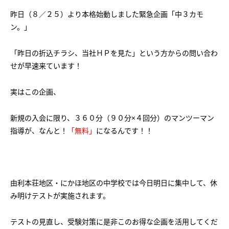
会社概要
講師募集
／
営業員・事務員募集
昨日（８／２５）より本格始動しました緊急企画「中３カモ
ン。」
プライバシーポリシー
「昨日の折込チラシ、当社ＨＰを見た」という方からの問い合わ
せが早速来ています！
実はこの企画、
新規の入会に限り、３６０分（９０分×４回分）のマンツーマン
指導が、なんと！
「無料」
になるんです！！
由利本荘地区・にかほ地区の中学校では今日明日に集中して、休
み明けテストが実施されます。
テストの見直し、受験対策に是非このお得な企画を活用してくだ