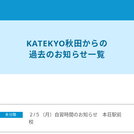
お知らせ
KATEKYO秋田からの
選ばれる理由
過去のお知らせ一覧
教室紹介
コースのご案内
秋田駅前校
／
秋田土崎校
／
横手駅前校
大館校
／
能代校
／
大曲駅前校
／
本荘校
／
湯沢
模試のご案内
高校生
／
中学生
／
小学生
／
予備校生
不登校生
／
GL
／
その他
合格実績・合格体験談
入試情報
よくあるご質問
２/５（月）自習時間のお知らせ 本荘駅前
未分類
高校入試
／
大学入試［ 推薦入試 ］
／
大学入試［ 共通テ
校
採用情報