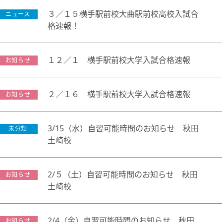
会社概要
講師募集
／
営業員・事務員募集
３／１５横手駅前校大曲駅前校高校入試合
ニュース
格速報！
プライバシーポリシー
１２／１ 横手駅前校大学入試合格速報
お知らせ
２／１６ 横手駅前校大学入試合格速報
お知らせ
3/15（水）自習可能時間のお知らせ 秋田
未分類
土崎校
2/５（土）自習可能時間のお知らせ 秋田
お知らせ
土崎校
2/4（金）自習可能時間のお知らせ 秋田
お知らせ