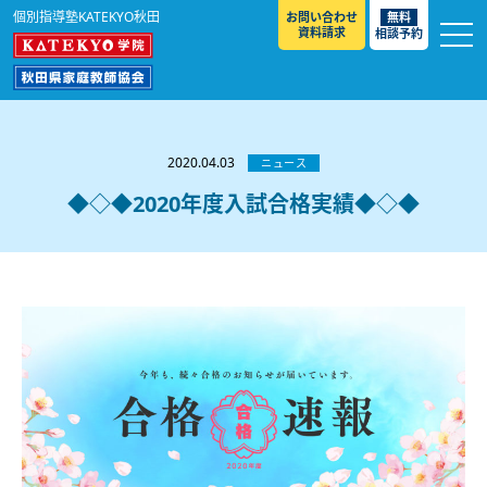
個別指導塾KATEKYO秋田
お問い合わせ
無料
資料請求
相談予約
お知らせ
選ばれる理由
2020.04.03
ニュース
教室紹介
◆◇◆2020年度入試合格実績◆◇◆
コースのご案内
秋田駅前校
／
秋田土崎校
／
横手駅前校
大館校
／
能代校
／
大曲駅前校
／
本荘校
／
湯沢
模試のご案内
高校生
／
中学生
／
小学生
／
予備校生
校
不登校生
／
GL
／
その他
合格実績・合格体験談
入試情報
よくあるご質問
高校入試
／
大学入試［ 推薦入試 ］
／
大学入試［ 共通テ
スト ］
採用情報