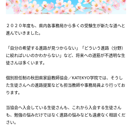
会社概要
講師募集
／
営業員・事務員募集
プライバシーポリシー
２０２０年度も、県内各事務局から多くの受験生が新たな道へと
進んでいきました。
「自分の希望する進路が見つからない」「どういう進路（分野）
に絞ればいいのかわからない」など、将来への道筋が不透明な生
徒さんは多くいます。
個別担任制の秋田県家庭教師協会／KATEKYO学院では、そうし
た生徒さんへの進路提案なども担当教師や事務局員より行ってお
ります。
当協会へ入会している生徒さんも、これから入会する生徒さん
も、勉強の悩みだけではなく進路の悩みなども遠慮なく相談くだ
さい。