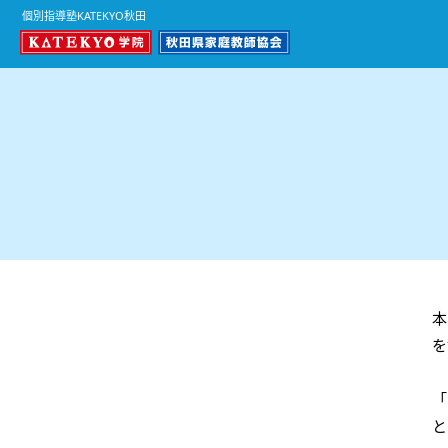
個別指導塾KATEKYO秋田
本
を
「
と