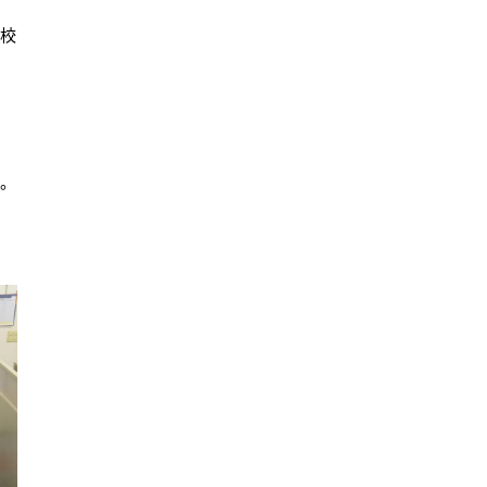
高校
す。