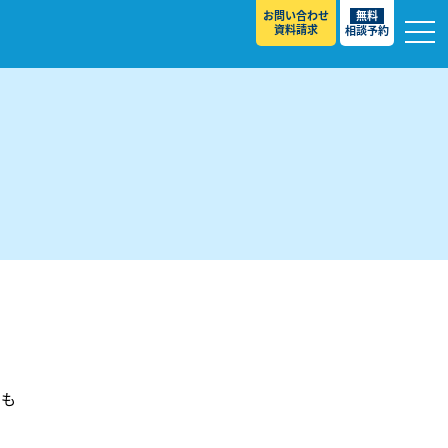
お問い合わせ
無料
資料請求
相談予約
校
」
スト ］
をも