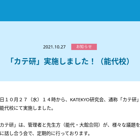
お知らせ
選ばれる理由
2021.10.27
お知らせ
教室紹介
「カテ研」実施しました！（能代校）
コースのご案内
秋田駅前校
／
秋田土崎校
／
横手駅前校
大館校
／
能代校
／
大曲駅前校
／
本荘校
／
湯沢
模試のご案内
高校生
／
中学生
／
小学生
／
予備校生
不登校生
／
GL
／
その他
合格実績・合格体験談
日１０月２７（水）１４時から、KATEKYO研究会、通称「カテ研
入試情報
能代校にて実施しました。
よくあるご質問
高校入試
／
大学入試［ 推薦入試 ］
／
大学入試［ 共通テ
カテ研」は、管理者と先生方（能代・大館合同）が、様々な議題
採用情報
に話し合う会で、定期的に行っております。