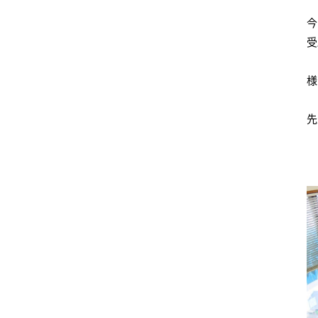
今
受
様
先