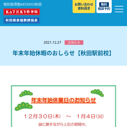
個別指導塾KATEKYO秋田
お問い合わせ
無料
資料請求
相談予約
お知らせ
選ばれる理由
2021.12.27
お知らせ
教室紹介
年末年始休暇のおしらせ【秋田駅前校】
コースのご案内
秋田駅前校
／
秋田土崎校
／
横手駅前校
大館校
／
能代校
／
大曲駅前校
／
本荘校
／
湯沢
模試のご案内
高校生
／
中学生
／
小学生
／
予備校生
校
不登校生
／
GL
／
その他
合格実績・合格体験談
入試情報
よくあるご質問
高校入試
／
大学入試［ 推薦入試 ］
／
大学入試［ 共通テ
スト ］
採用情報