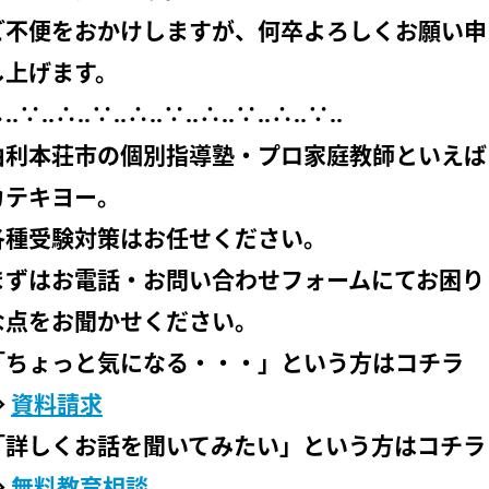
会社概要
講師募集
／
営業員・事務員募集
ご不便をおかけしますが、何卒よろしくお願い申
プライバシーポリシー
し上げます。
∴‥∵‥∴‥∵‥∴‥∵‥∴‥∵‥∴‥∵‥
由利本荘市の個別指導塾・プロ家庭教師といえば
カテキヨー。
各種受験対策はお任せください。
まずはお電話・お問い合わせフォームにてお困り
な点をお聞かせください。
「ちょっと気になる・・・」という方はコチラ
⇒
資料請求
「詳しくお話を聞いてみたい」という方はコチラ
⇒
無料教育相談