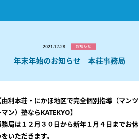
お知らせ
選ばれる理由
2021.12.28
お知らせ
教室紹介
年末年始のお知らせ 本荘事務局
コースのご案内
秋田駅前校
／
秋田土崎校
／
横手駅前校
大館校
／
能代校
／
大曲駅前校
／
本荘校
／
湯沢
模試のご案内
高校生
／
中学生
／
小学生
／
予備校生
不登校生
／
GL
／
その他
合格実績・合格体験談
【由利本荘・にかほ地区で完全個別指導（マンツ
入試情報
ーマン）塾ならKATEKYO】
よくあるご質問
高校入試
／
大学入試［ 推薦入試 ］
／
大学入試［ 共通テ
事務局は１２月３０日から新年１月４日までお休
採用情報
みをいただきます。