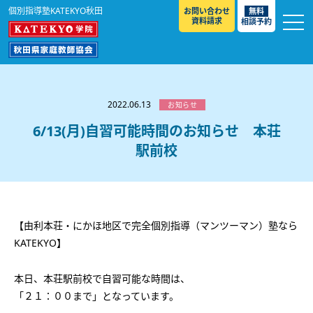
個別指導塾KATEKYO秋田
お問い合わせ
無料
資料請求
相談予約
お知らせ
選ばれる理由
2022.06.13
お知らせ
教室紹介
6/13(月)自習可能時間のお知らせ 本荘
駅前校
コースのご案内
秋田駅前校
／
秋田土崎校
／
横手駅前校
大館校
／
能代校
／
大曲駅前校
／
本荘校
／
湯沢
模試のご案内
高校生
／
中学生
／
小学生
／
予備校生
校
不登校生
／
GL
／
その他
合格実績・合格体験談
【由利本荘・にかほ地区で完全個別指導（マンツーマン）塾なら
入試情報
KATEKYO】
よくあるご質問
高校入試
／
大学入試［ 推薦入試 ］
／
大学入試［ 共通テ
本日、本荘駅前校で自習可能な時間は、
スト ］
採用情報
「２１：００まで」となっています。