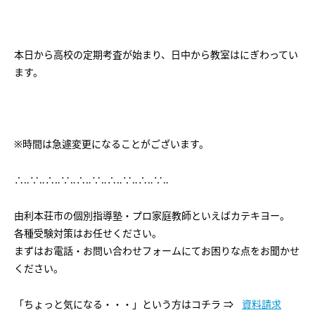
会社概要
講師募集
／
営業員・事務員募集
プライバシーポリシー
本日から高校の定期考査が始まり、日中から教室はにぎわってい
ます。
※時間は急遽変更になることがございます。
∴‥∵‥∴‥∵‥∴‥∵‥∴‥∵‥∴‥∵‥
由利本荘市の個別指導塾・プロ家庭教師といえばカテキヨー。
各種受験対策はお任せください。
まずはお電話・お問い合わせフォームにてお困りな点をお聞かせ
ください。
「ちょっと気になる・・・」という方はコチラ ⇒
資料請求