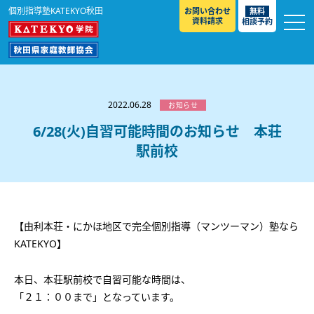
個別指導塾KATEKYO秋田
お問い合わせ
無料
資料請求
相談予約
お知らせ
選ばれる理由
2022.06.28
お知らせ
教室紹介
6/28(火)自習可能時間のお知らせ 本荘
駅前校
コースのご案内
秋田駅前校
／
秋田土崎校
／
横手駅前校
大館校
／
能代校
／
大曲駅前校
／
本荘校
／
湯沢
模試のご案内
高校生
／
中学生
／
小学生
／
予備校生
校
不登校生
／
GL
／
その他
合格実績・合格体験談
【由利本荘・にかほ地区で完全個別指導（マンツーマン）塾なら
入試情報
KATEKYO】
よくあるご質問
高校入試
／
大学入試［ 推薦入試 ］
／
大学入試［ 共通テ
本日、本荘駅前校で自習可能な時間は、
スト ］
採用情報
「２１：００まで」となっています。