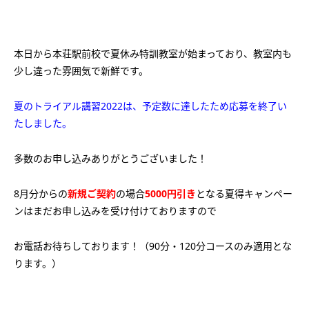
会社概要
講師募集
／
営業員・事務員募集
プライバシーポリシー
本日から本荘駅前校で夏休み特訓教室が始まっており、教室内も
少し違った雰囲気で新鮮です。
夏のトライアル講習2022は、予定数に達したため応募を終了い
たしました。
多数のお申し込みありがとうございました！
8月分からの
新規ご契約
の場合
5000円引き
となる夏得キャンペー
ンはまだお申し込みを受け付けておりますので
お電話お待ちしております！（90分・120分コースのみ適用とな
ります。）