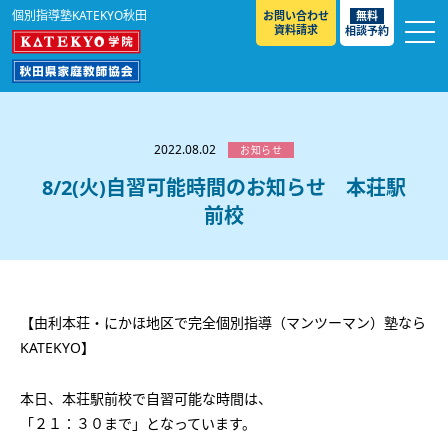
個別指導塾KATEKYO秋田
お問い合わせ
無料
資料請求
相談予約
お知らせ
選ばれる理由
2022.08.02
お知らせ
教室紹介
8/2(火)自習可能時間のお知らせ 本荘駅
前校
コースのご案内
秋田駅前校
／
秋田土崎校
／
横手駅前校
大館校
／
能代校
／
大曲駅前校
／
本荘校
／
湯沢
模試のご案内
高校生
／
中学生
／
小学生
／
予備校生
校
不登校生
／
GL
／
その他
合格実績・合格体験談
【由利本荘・にかほ地区で完全個別指導（マンツーマン）塾なら
入試情報
KATEKYO】
よくあるご質問
高校入試
／
大学入試［ 推薦入試 ］
／
大学入試［ 共通テ
本日、本荘駅前校で自習可能な時間は、
スト ］
採用情報
「２１：３０まで」となっています。