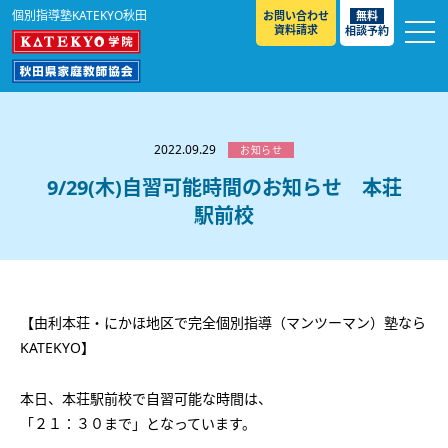
個別指導塾KATEKYO秋田
お問い合わせ
無料
資料請求
相談予約
お知らせ
選ばれる理由
2022.09.29
お知らせ
教室紹介
9/29(木)自習可能時間のお知らせ 本荘
駅前校
コースのご案内
秋田駅前校
／
秋田土崎校
／
横手駅前校
大館校
／
能代校
／
大曲駅前校
／
本荘校
／
湯沢
模試のご案内
高校生
／
中学生
／
小学生
／
予備校生
校
不登校生
／
GL
／
その他
合格実績・合格体験談
【由利本荘・にかほ地区で完全個別指導（マンツーマン）塾なら
入試情報
KATEKYO】
よくあるご質問
高校入試
／
大学入試［ 推薦入試 ］
／
大学入試［ 共通テ
本日、本荘駅前校で自習可能な時間は、
スト ］
採用情報
「２１：３０まで」となっています。