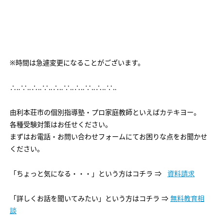
会社概要
講師募集
／
営業員・事務員募集
プライバシーポリシー
※時間は急遽変更になることがございます。
∴‥∵‥∴‥∵‥∴‥∵‥∴‥∵‥∴‥∵‥
由利本荘市の個別指導塾・プロ家庭教師といえばカテキヨー。
各種受験対策はお任せください。
まずはお電話・お問い合わせフォームにてお困りな点をお聞かせ
ください。
「ちょっと気になる・・・」という方はコチラ ⇒
資料請求
「詳しくお話を聞いてみたい」という方はコチラ ⇒
無料教育相
談