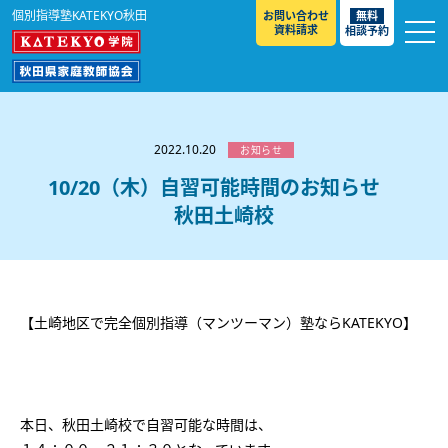
個別指導塾KATEKYO秋田
お問い合わせ
無料
資料請求
相談予約
お知らせ
選ばれる理由
2022.10.20
お知らせ
教室紹介
10/20（木）自習可能時間のお知らせ
秋田土崎校
コースのご案内
秋田駅前校
／
秋田土崎校
／
横手駅前校
大館校
／
能代校
／
大曲駅前校
／
本荘校
／
湯沢
模試のご案内
高校生
／
中学生
／
小学生
／
予備校生
校
不登校生
／
GL
／
その他
合格実績・合格体験談
【土崎地区で完全個別指導（マンツーマン）塾ならKATEKYO】
入試情報
よくあるご質問
高校入試
／
大学入試［ 推薦入試 ］
／
大学入試［ 共通テ
スト ］
採用情報
本日、秋田土崎校で自習可能な時間は、