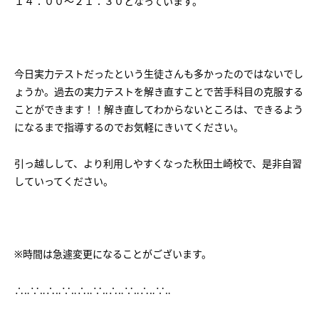
１４：００～２１：３０となっています。
会社概要
講師募集
／
営業員・事務員募集
プライバシーポリシー
今日実力テストだったという生徒さんも多かったのではないでし
ょうか。過去の実力テストを解き直すことで苦手科目の克服する
ことができます！！解き直してわからないところは、できるよう
になるまで指導するのでお気軽にきいてください。
引っ越しして、より利用しやすくなった秋田土崎校で、是非自習
していってください。
※時間は急遽変更になることがございます。
∴‥∵‥∴‥∵‥∴‥∵‥∴‥∵‥∴‥∵‥