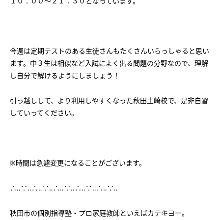
１０：００～２１：３０となっています。
会社概要
講師募集
／
営業員・事務員募集
プライバシーポリシー
今週は定期テストのある生徒さんもたくさんいらっしゃると思い
ます。中３生は相似など入試によく出る問題の分野なので、理解
し自分で解けるようにしましょう！
引っ越しして、より利用しやすくなった秋田土崎校で、是非自習
していってください。
※時間は急遽変更になることがございます。
∴‥∵‥∴‥∵‥∴‥∵‥∴‥∵‥∴‥∵‥
秋田市の個別指導塾・プロ家庭教師といえばカテキヨー。