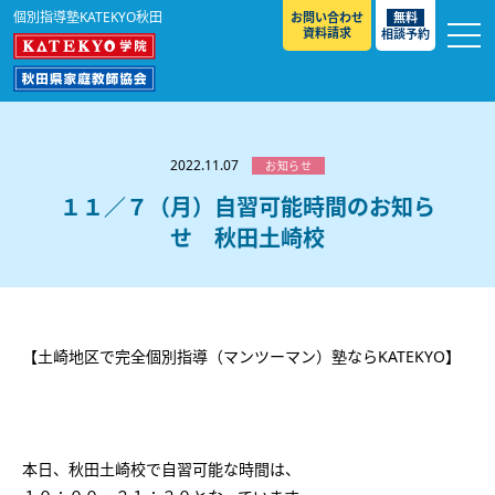
個別指導塾KATEKYO秋田
お問い合わせ
無料
資料請求
相談予約
お知らせ
選ばれる理由
2022.11.07
お知らせ
教室紹介
１１／７（月）自習可能時間のお知ら
せ 秋田土崎校
コースのご案内
秋田駅前校
／
秋田土崎校
／
横手駅前校
大館校
／
能代校
／
大曲駅前校
／
本荘校
／
湯沢
模試のご案内
高校生
／
中学生
／
小学生
／
予備校生
校
不登校生
／
GL
／
その他
合格実績・合格体験談
【土崎地区で完全個別指導（マンツーマン）塾ならKATEKYO】
入試情報
よくあるご質問
高校入試
／
大学入試［ 推薦入試 ］
／
大学入試［ 共通テ
スト ］
採用情報
本日、秋田土崎校で自習可能な時間は、