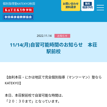
個別指導塾KATEKYO秋田
お問い合わせ
無料
資料請求
相談予約
お知らせ
選ばれる理由
2022.11.14
お知らせ
教室紹介
11/14(月)自習可能時間のお知らせ 本荘
駅前校
コースのご案内
秋田駅前校
／
秋田土崎校
／
横手駅前校
大館校
／
能代校
／
大曲駅前校
／
本荘校
／
湯沢
模試のご案内
高校生
／
中学生
／
小学生
／
予備校生
校
不登校生
／
GL
／
その他
合格実績・合格体験談
【由利本荘・にかほ地区で完全個別指導（マンツーマン）塾なら
入試情報
KATEKYO】
よくあるご質問
高校入試
／
大学入試［ 推薦入試 ］
／
大学入試［ 共通テ
本日、本荘駅前校で自習可能な時間は、
スト ］
採用情報
「２０：３０まで」となっています。