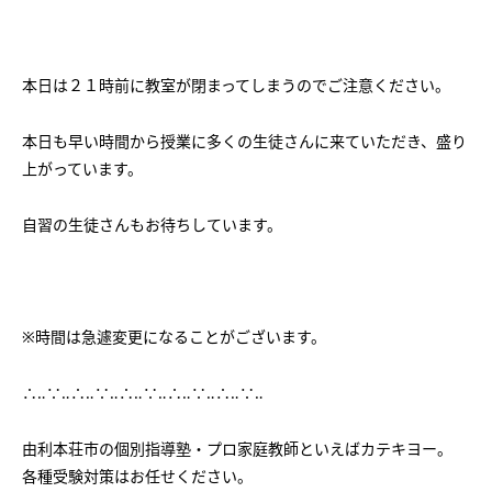
会社概要
講師募集
／
営業員・事務員募集
プライバシーポリシー
本日は２１時前に教室が閉まってしまうのでご注意ください。
本日も早い時間から授業に多くの生徒さんに来ていただき、盛り
上がっています。
自習の生徒さんもお待ちしています。
※時間は急遽変更になることがございます。
∴‥∵‥∴‥∵‥∴‥∵‥∴‥∵‥∴‥∵‥
由利本荘市の個別指導塾・プロ家庭教師といえばカテキヨー。
各種受験対策はお任せください。