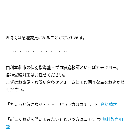
会社概要
講師募集
／
営業員・事務員募集
プライバシーポリシー
※時間は急遽変更になることがございます。
∴‥∵‥∴‥∵‥∴‥∵‥∴‥∵‥∴‥∵‥
由利本荘市の個別指導塾・プロ家庭教師といえばカテキヨー。
各種受験対策はお任せください。
まずはお電話・お問い合わせフォームにてお困りな点をお聞かせ
ください。
「ちょっと気になる・・・」という方はコチラ ⇒
資料請求
「詳しくお話を聞いてみたい」という方はコチラ ⇒
無料教育相
談