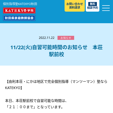
個別指導塾KATEKYO秋田
お問い合わせ
無料
資料請求
相談予約
お知らせ
選ばれる理由
2022.11.22
お知らせ
教室紹介
11/22(火)自習可能時間のお知らせ 本荘
駅前校
コースのご案内
秋田駅前校
／
秋田土崎校
／
横手駅前校
大館校
／
能代校
／
大曲駅前校
／
本荘校
／
湯沢
模試のご案内
高校生
／
中学生
／
小学生
／
予備校生
校
不登校生
／
GL
／
その他
合格実績・合格体験談
【由利本荘・にかほ地区で完全個別指導（マンツーマン）塾なら
入試情報
KATEKYO】
よくあるご質問
高校入試
／
大学入試［ 推薦入試 ］
／
大学入試［ 共通テ
本日、本荘駅前校で自習可能な時間は、
スト ］
採用情報
「２１：００まで」となっています。