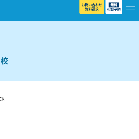
お問い合わせ
無料
資料請求
相談予約
前校
校
K
スト ］