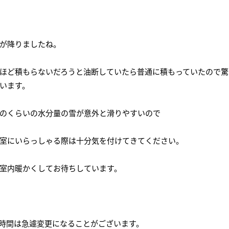
会社概要
講師募集
／
営業員・事務員募集
プライバシーポリシー
が降りましたね。
ほど積もらないだろうと油断していたら普通に積もっていたので驚
います。
のくらいの水分量の雪が意外と滑りやすいので
室にいらっしゃる際は十分気を付けてきてください。
室内暖かくしてお待ちしています。
時間は急遽変更になることがございます。