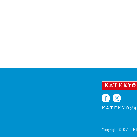
ＫＡＴＥＫＹＯグル
Copyright © ＫＡＴＥＫＹ