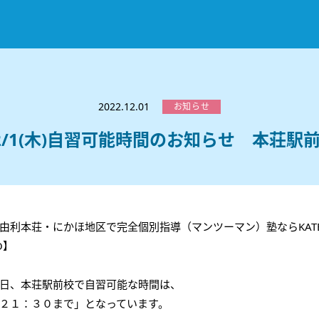
お知らせ
選ばれる理由
2022.12.01
お知らせ
教室紹介
2/1(木)自習可能時間のお知らせ 本荘駅
コースのご案内
秋田駅前校
／
秋田土崎校
／
横手駅前校
大館校
／
能代校
／
大曲駅前校
／
本荘校
／
湯沢
模試のご案内
高校生
／
中学生
／
小学生
／
予備校生
不登校生
／
GL
／
その他
合格実績・合格体験談
由利本荘・にかほ地区で完全個別指導（マンツーマン）塾ならKATE
入試情報
O】
よくあるご質問
高校入試
／
大学入試［ 推薦入試 ］
／
大学入試［ 共通テ
日、本荘駅前校で自習可能な時間は、
採用情報
２１：３０まで」となっています。