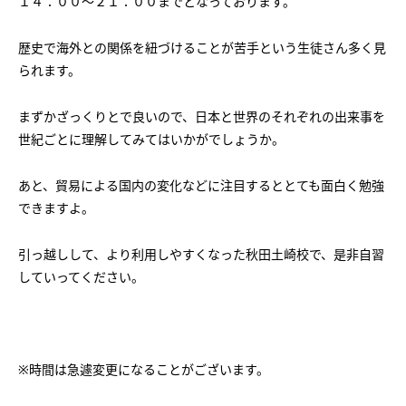
１４：００～２１：００までとなっております。
会社概要
講師募集
／
営業員・事務員募集
歴史で海外との関係を紐づけることが苦手という生徒さん多く見
プライバシーポリシー
られます。
まずかざっくりとで良いので、日本と世界のそれぞれの出来事を
世紀ごとに理解してみてはいかがでしょうか。
あと、貿易による国内の変化などに注目するととても面白く勉強
できますよ。
引っ越しして、より利用しやすくなった秋田土崎校で、是非自習
していってください。
※時間は急遽変更になることがございます。