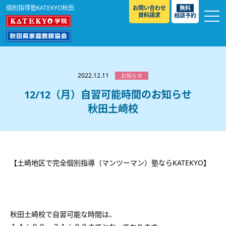
個別指導塾KATEKYO秋田
お問い合わせ
無料
資料請求
相談予約
お知らせ
選ばれる理由
2022.12.11
お知らせ
教室紹介
12/12（月）自習可能時間のお知らせ
秋田土崎校
コースのご案内
秋田駅前校
／
秋田土崎校
／
横手駅前校
大館校
／
能代校
／
大曲駅前校
／
本荘校
／
湯沢
模試のご案内
高校生
／
中学生
／
小学生
／
予備校生
校
不登校生
／
GL
／
その他
合格実績・合格体験談
【土崎地区で完全個別指導（マンツーマン）塾ならKATEKYO】
入試情報
よくあるご質問
高校入試
／
大学入試［ 推薦入試 ］
／
大学入試［ 共通テ
スト ］
採用情報
秋田土崎校で自習可能な時間は、