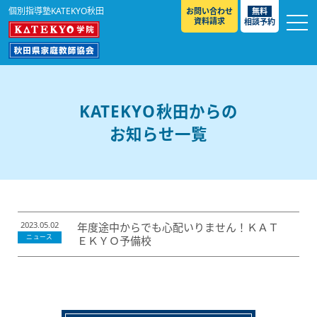
個別指導塾KATEKYO秋田
お問い合わせ
無料
資料請求
相談予約
お知らせ
選ばれる理由
KATEKYO秋田からの
教室紹介
お知らせ一覧
コースのご案内
秋田駅前校
／
秋田土崎校
／
横手駅前校
大館校
／
能代校
／
大曲駅前校
／
本荘校
／
湯沢
模試のご案内
高校生
／
中学生
／
小学生
／
予備校生
校
不登校生
／
GL
／
その他
合格実績・合格体験談
2023.05.02
年度途中からでも心配いりません！ＫＡＴ
ニュース
ＥＫＹＯ予備校
入試情報
よくあるご質問
高校入試
／
大学入試［ 推薦入試 ］
／
大学入試［ 共通テ
スト ］
採用情報